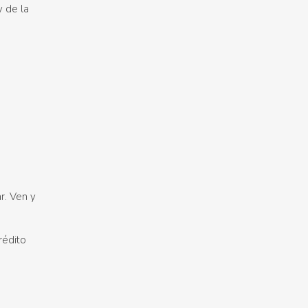
y de la
r. Ven y
rédito