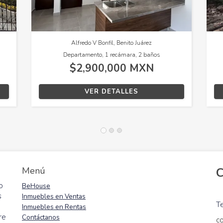
ra, Atizapán de Zaragoza
Bosque de Echegaray, Naucalpan de Juáre
Terreno
Casa, 3 recámaras, 2 baños
0,000 MXN
$4,700,000 MXN
DETALLES
VER DETALLES
Menú
C
o
BeHouse
s
Inmuebles en Ventas
T
Inmuebles en Rentas
re
Contáctanos
c