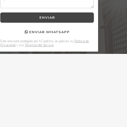
ENVIAR WHATSAPP
Este sitio está protegido por hCaptcha, se aplican su
Política de
Privacidad
y sus
Términos del Servicio
.