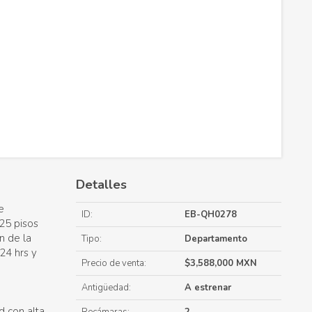
Detalles
e
ID:
EB-QH0278
25 pisos
n de la
Tipo:
Departamento
 24 hrs y
Precio de venta:
$3,588,000 MXN
Antigüedad:
A estrenar
d con alta