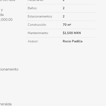
Recámaras:
2
Baños:
2
 y
da.
Estacionamientos:
2
6,000.00
Construcción:
70 m²
Mantenimiento:
$1,500 MXN
Asesor:
Rocio Padilla
cionamiento
smeralda