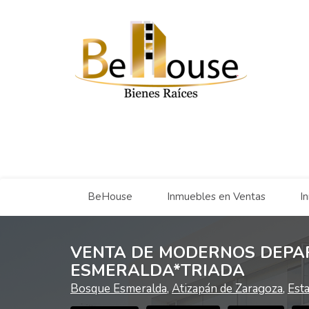
BeHouse
Inmuebles en Ventas
I
VENTA DE MODERNOS DEPA
ESMERALDA*TRIADA
Bosque Esmeralda
,
Atizapán de Zaragoza
,
Est