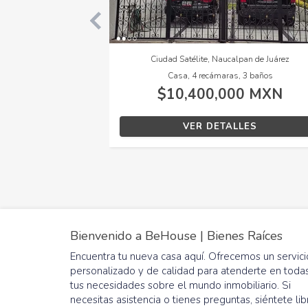
Alfredo V Bonfil, Benito Juárez
Condado de Sayaved
Departamento, 1 recámara, 2 baños
$2,900,000 MXN
$10,80
VER DETALLES
VER 
Bienvenido a BeHouse | Bienes Raíces
Encuentra tu nueva casa aquí. Ofrecemos un servici
personalizado y de calidad para atenderte en toda
tus necesidades sobre el mundo inmobiliario. Si
necesitas asistencia o tienes preguntas, siéntete lib