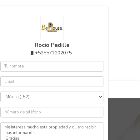
WhatsApp: 55 71202075
correo: contacto@behouse.mx
Rocio Padilla
+525571202075
www.behouse.mx
una propiedad con BeHouse
Nosotros
$3,588,000 MXN
en
enta