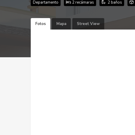
Departamento
2 recámaras
2 baños
Fotos
Mapa
Street View