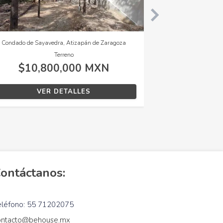
z
Catania Residencial, Benito Juárez
Casa, 3 recámaras, 2 baños
$3,850,000 MXN
VER DETALLES
ontáctanos:
eléfono: 55 71202075
ontacto@behouse.mx