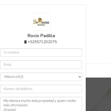
WhatsApp: 55 71202075
correo: contacto@behouse.mx
Rocio Padilla
+525571202075
www.behouse.mx
una propiedad con BeHouse
Nosotros
$2,100,000 MXN
en
reventa