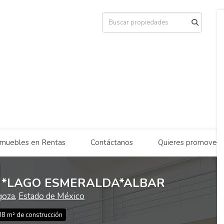
nmuebles en Rentas
Contáctanos
Quieres promover 
 *LAGO ESMERALDA*ALBAR
goza
,
Estado de México
p
38 m² de construcción