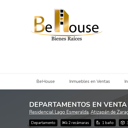
BeHouse
Inmuebles en Ventas
I
DEPARTAMENTOS EN VENTA
Residencial Lago Esmeralda
,
Atizapán de Zara
Departamento
2 recámaras
1 baño