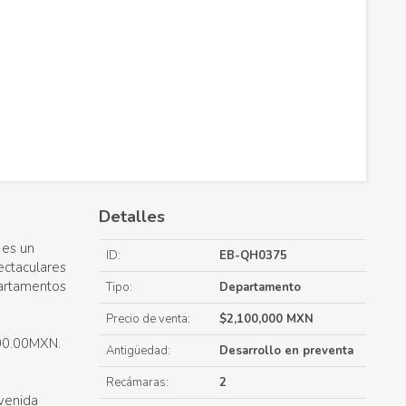
Detalles
 es un
ID:
EB-QH0375
ectaculares
partamentos
Tipo:
Departamento
Precio de venta:
$2,100,000 MXN
00.00MXN.
Antigüedad:
Desarrollo en preventa
Recámaras:
2
venida