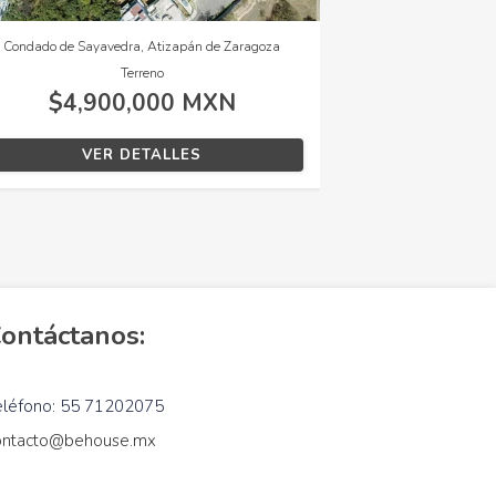
dado de Sayavedra, Atizapán de Zaragoza
Zibatá, El Ma
Terreno
Casa, 3 recámara
$4,900,000 MXN
$5,400,0
VER DETALLES
VER DETA
ontáctanos:
eléfono: 55 71202075
ontacto@behouse.mx