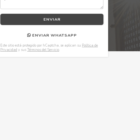
ENVIAR WHATSAPP
Este sitio está protegido por hCaptcha, se aplican su
Política de
Privacidad
y sus
Términos del Servicio
.