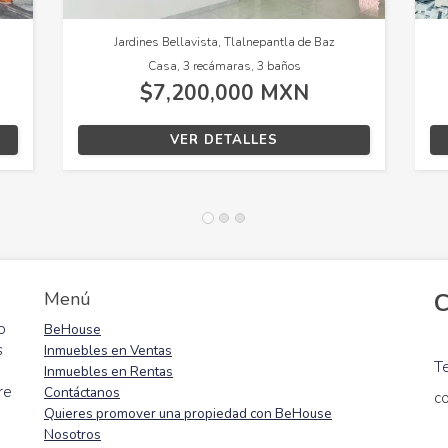
Jardines Bellavista, Tlalnepantla de Baz
Con
Casa, 3 recámaras, 3 baños
$7,200,000 MXN
VER DETALLES
Menú
C
o
BeHouse
s
Inmuebles en Ventas
T
Inmuebles en Rentas
re
Contáctanos
c
Quieres promover una propiedad con BeHouse
Nosotros